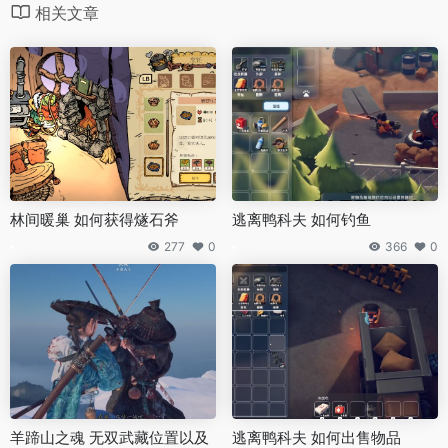
相关文章
林间暖巢 如何获得燧石斧
逃离鸭科夫 如何钓鱼
277
0
366
0
羊蹄山之魂 无双武藏位置以及
逃离鸭科夫 如何出售物品