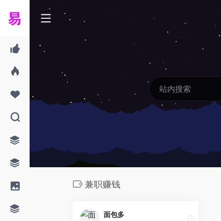
兼职赚钱
面包多