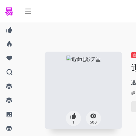
迅
标
1
500