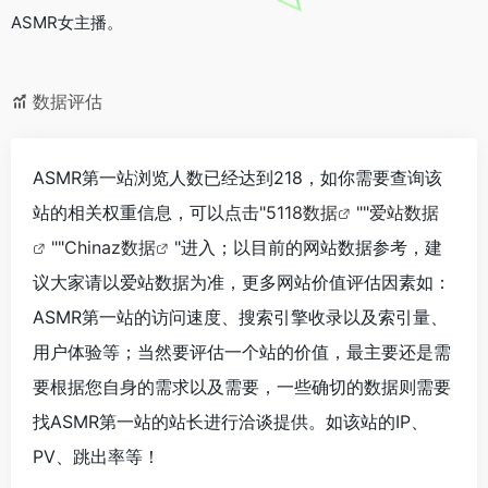
ASMR女主播。
数据评估
ASMR第一站浏览人数已经达到218，如你需要查询该
站的相关权重信息，可以点击"
5118数据
""
爱站数据
""
Chinaz数据
"进入；以目前的网站数据参考，建
议大家请以爱站数据为准，更多网站价值评估因素如：
ASMR第一站的访问速度、搜索引擎收录以及索引量、
用户体验等；当然要评估一个站的价值，最主要还是需
要根据您自身的需求以及需要，一些确切的数据则需要
找ASMR第一站的站长进行洽谈提供。如该站的IP、
PV、跳出率等！