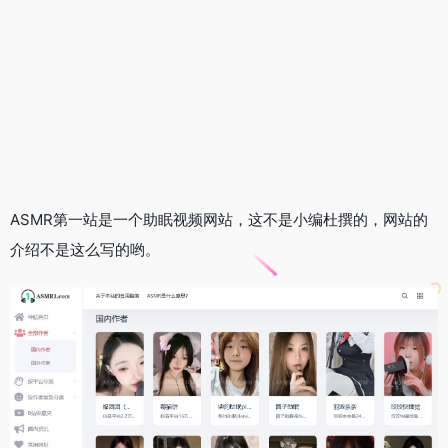
ASMR第一站是一个助眠视频网站，这不是小编杜撰的，网站的
介绍不是这么写的哟。