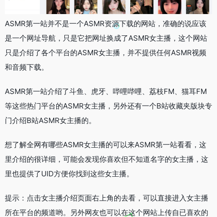
ASMR第一站并不是一个ASMR资源下载的网站，准确的说应该
是一个网址导航，只是它把网址换成了ASMR女主播，这个网站
只是介绍了各个平台的ASMR女主播，并不提供任何ASMR视频
和音频下载。
ASMR第一站介绍了斗鱼、虎牙、哔哩哔哩、荔枝FM、猫耳FM
等这些热门平台的ASMR女主播，另外还有一个B站收藏夹版块专
门介绍B站ASMR女主播的。
想了解全网有哪些ASMR女主播的可以来ASMR第一站看看，这
里介绍的很详细，可能会发现你喜欢但不知道名字的女主播，这
里也提供了UID方便你找到这些女主播。
提示：点击女主播介绍页面右上角的去看，可以直接进入女主播
所在平台的频道哟。另外网友也可以在这个网站上传自已喜欢的