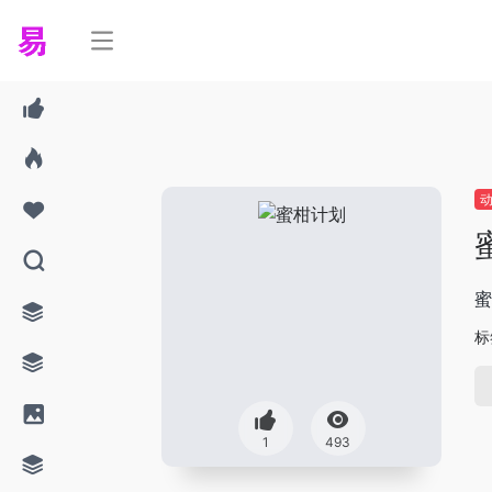
蜜
标
1
493